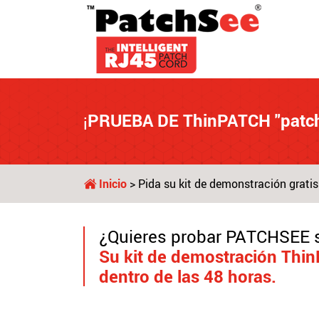
¡
PRUEBA DE ThinPATCH "patch
Inicio
> Pida su kit de demonstración gratis
¿Quieres probar PATCHSEE 
Su kit de demostración Thin
dentro de las 48 horas.