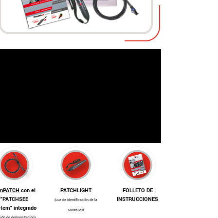
inPATCH
con el
PATCHLIGHT
FOLLETO DE
"PATCHSEE
INSTRUCCIONES
(Luz de identificaciôn de la
tem" integrado
conexión)
sión de demonstración)