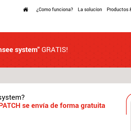
¿Como funciona?
La solucíon
Productos 
see system"
GRATIS!
system?
PATCH se envía de forma gratuita