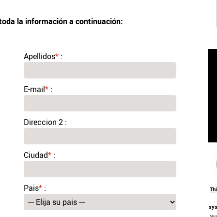
 toda la información a continuación:
Apellidos
*
:
E-mail
*
:
Direccion 2 :
Ciudad
*
:
Pais
*
:
Th
sys
(Ver