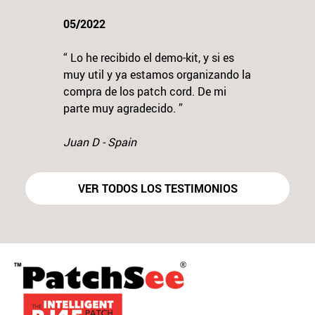
05/2022
“ Lo he recibido el demo-kit, y si es
muy util y ya estamos organizando la
compra de los patch cord. De mi
Previous
N
parte muy agradecido. ”
Juan D - Spain
VER TODOS LOS TESTIMONIOS