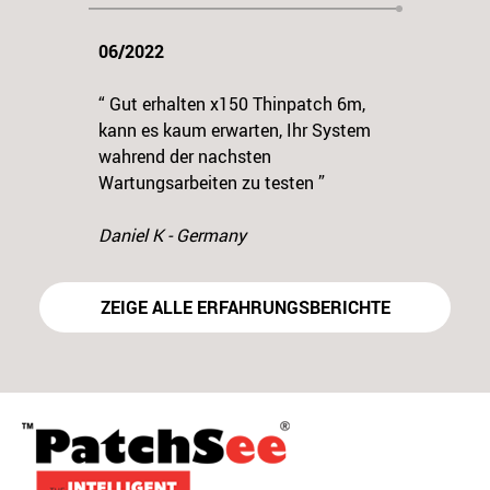
022
04/2022
t erhalten x150 Thinpatch 6m,
“ Mein Wallpatch-Demo-Kit ist
 es kaum erwarten, Ihr System
angekommen, eine sehr einfa
end der nachsten
Idee, aber Sie mussten darübe
Previous
N
ungsarbeiten zu testen ”
nachdenken! ”
el K - Germany
Sebastian R - Austria
ZEIGE ALLE ERFAHRUNGSBERICHTE