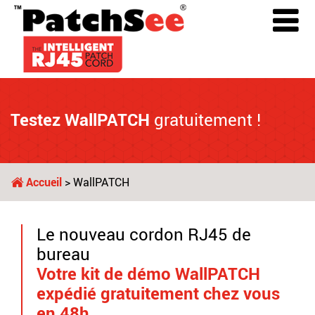
Testez WallPATCH
gratuitement !
Accueil
> WallPATCH
Le nouveau cordon RJ45 de
bureau
Votre kit de démo WallPATCH
expédié gratuitement chez vous
en 48h.