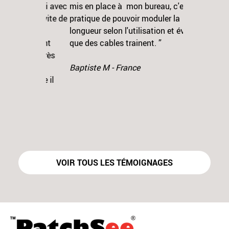
mis en place à mon bureau, c'est
pratique de pouvoir moduler la
Previous
N
longueur selon l'utilisation et éviter
que des cables trainent. ”
Baptiste M - France
VOIR TOUS LES TÉMOIGNAGES
Contact
Blog
Mentions Légales