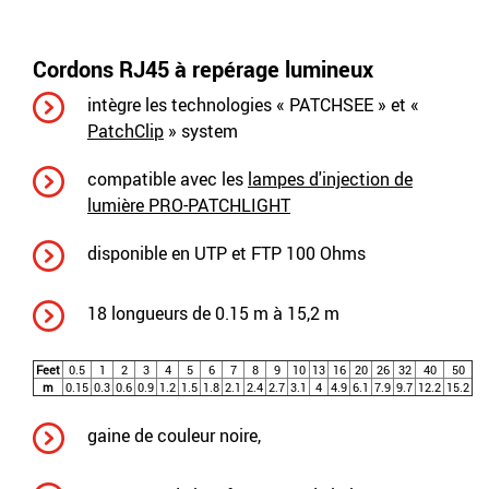
Cordons RJ45 à repérage lumineux
intègre les technologies « PATCHSEE » et «
PatchClip
» system
compatible avec les
lampes d'injection de
lumière PRO-PATCHLIGHT
disponible en UTP et FTP 100 Ohms
18 longueurs de 0.15 m à 15,2 m
Feet
0.5
1
2
3
4
5
6
7
8
9
10
13
16
20
26
32
40
50
m
0.15
0.3
0.6
0.9
1.2
1.5
1.8
2.1
2.4
2.7
3.1
4
4.9
6.1
7.9
9.7
12.2
15.2
gaine de couleur noire,