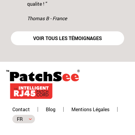
Previous
N
qualite ! ”
et beau résu
produit géni
Thomas B - France
temps et éq
JULIEN D - 
VOIR TOUS LES TÉMOIGNAGES
Contact
Blog
Mentions Légales