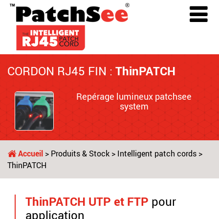
CORDON RJ45 FIN :
ThinPATCH
Repérage lumineux patchsee
system
Accueil
>
Produits & Stock
>
Intelligent patch cords
>
ThinPATCH
ThinPATCH UTP et FTP
pour
application